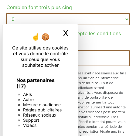
Combien font trois plus cinq
X
Masquer le ban
En cochant cette case, j'accepte les conditions
particulières ci-dessous **
Ce site utilise des cookies
et vous donne le contrôle
ENVOYER
sur ceux que vous
souhaitez activer
** Les données personnelles communiquées sont nécessaires aux fins
de vous contacter et sont enregistrées dans un fichier informatisé.
Nos partenaires
Elles sont destinées à et ses sous-traitants dans le seul but de
(17)
répondre à votre message. Les données collectées seront
communiquées aux seuls destinataires suivants: . Vous disposez de
APIs
droits d’accès, de rectification, d’effacement, de portabilité, de
Autre
limitation, d’opposition, de retrait de votre consentement à tout
Mesure d'audience
moment et du droit d’introduire une réclamation auprès d’une autorité
Régies publicitaires
de contrôle, ainsi que d’organiser le sort de vos données post-mortem.
Réseaux sociaux
Vous pouvez exercer ces droits par voie postale à l'adresse ou par
Support
courrier électronique à l'adresse . Un justificatif d'identité pourra vous
Vidéos
être demandé. Nous conservons vos données pendant la période de
prise de contact puis pendant la durée de prescription légale aux fins