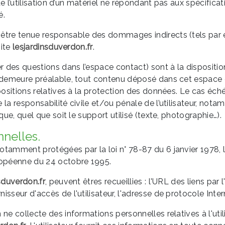
 de l’utilisation d’un matériel ne répondant pas aux spécifica
é.
 être tenue responsable des dommages indirects (tels par
site
lesjardinsduverdon.fr
.
r des questions dans l’espace contact) sont à la disposition
 demeure préalable, tout contenu déposé dans cet espace qu
positions relatives à la protection des données. Le cas éch
 la responsabilité civile et/ou pénale de l’utilisateur, n
que, quel que soit le support utilisé (texte, photographie…).
nnelles.
tamment protégées par la loi n° 78-87 du 6 janvier 1978, la
uropéenne du 24 octobre 1995.
sduverdon.fr
, peuvent êtres recueillies : l'URL des liens par l
rnisseur d'accès de l'utilisateur, l'adresse de protocole Interne
ne collecte des informations personnelles relatives à l'util