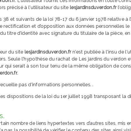
rdon.fr
. L'utilisateur fournit ces informations en toute co
rs précisé à l'utilisateur du site
lesjardinsduverdon.fr
l’obli
 et suivants de la loi 78-17 du 6 janvier 1978 relative à l’i
, de rectification et d’opposition aux données personnelles
 titre d’identité avec signature du titulaire de la pièce, en
teur du site
lesjardinsduverdon.fr
n'est publiée à l'insu de l'
s. Seule l'hypothèse du rachat de Les jardins du verdon et
eur qui serait à son tour tenu de la même obligation de co
erdon.fr
.
 recueille pas d'informations personnelles. .
 dispositions de la loi du 1er juillet 1998 transposant la d
s.
tain nombre de liens hypertextes vers d’autres sites, mis en
a pas la possibilité de vérifier le contenu des sites ainsi 