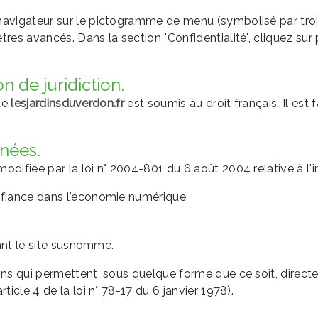
navigateur sur le pictogramme de menu (symbolisé par trois
deau des cookies
res avancés. Dans la section "Confidentialité", cliquez sur p
on de juridiction.
ite
lesjardinsduverdon.fr
est soumis au droit français. Il est f
rnées.
difiée par la loi n° 2004-801 du 6 août 2004 relative à l'in
nfiance dans l'économie numérique.
sant le site susnommé.
ons qui permettent, sous quelque forme que ce soit, direct
ticle 4 de la loi n° 78-17 du 6 janvier 1978).