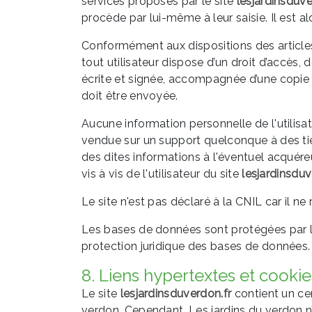
services proposés par le site
lesjardinsduve
procède par lui-même à leur saisie. Il est alo
Conformément aux dispositions des articles 38
tout utilisateur dispose d’un droit d’accès
écrite et signée, accompagnée d’une copie du
doit être envoyée.
Aucune information personnelle de l'utilisa
vendue sur un support quelconque à des tier
des dites informations à l'éventuel acquér
vis à vis de l'utilisateur du site
lesjardinsduv
Le site n'est pas déclaré à la CNIL car il ne
Les bases de données sont protégées par les
protection juridique des bases de données.
8. Liens hypertextes et cookie
Le site
lesjardinsduverdon.fr
contient un cer
verdon. Cependant, Les jardins du verdon n’