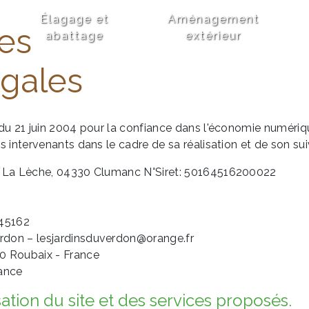
Élagage et
Aménagement
es
abattage
extérieur
égales
 du 21 juin 2004 pour la confiance dans l'économie numérique,
ts intervenants dans le cadre de sa réalisation et de son suiv
er La Lèche, 04330 Clumanc N°Siret: 50164516200022
45162
erdon – lesjardinsduverdon@orange.fr
0 Roubaix - France
rance
sation du site et des services proposés.