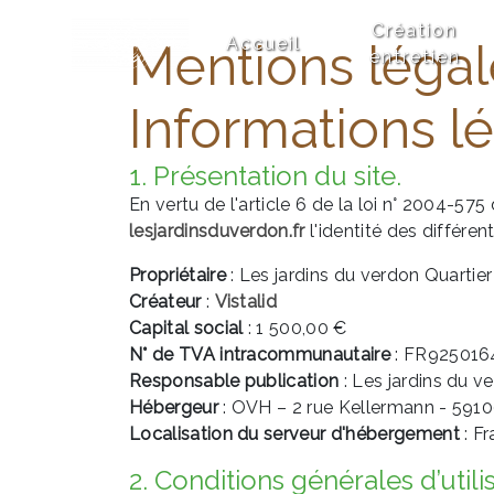
Panneau de gestion des cookies
Création
Accueil
Mentions légal
entretien
Informations l
1. Présentation du site.
En vertu de l'article 6 de la loi n° 2004-575
lesjardinsduverdon.fr
l'identité des différen
Propriétaire
: Les jardins du verdon Quarti
Créateur
:
Vistalid
Capital social
: 1 500,00 €
N° de TVA intracommunautaire
: FR925016
Responsable publication
: Les jardins du v
Hébergeur
: OVH – 2 rue Kellermann - 5910
Localisation du serveur d'hébergement
: F
2. Conditions générales d’utili