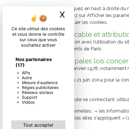
Sous Chrome : Cliquez en haut à droite du 
X
Masquer le ban
Paramètres. Cliquez sur Afficher les paramèt
vous pouvez bloquer les cookies.
Ce site utilise des cookies
9. Droit applicable et attributi
et vous donne le contrôle
sur ceux que vous
Tout litige en relation avec l’utilisation du s
souhaitez activer
tribunaux compétents de Paris.
Nos partenaires
10. Les principales lois conce
(17)
Loi n° 78-17 du 6 janvier 1978, notamment mo
APIs
Autre
Loi n° 2004-575 du 21 juin 2004 pour la co
Mesure d'audience
Régies publicitaires
11. Lexique.
Réseaux sociaux
Support
Utilisateur : Internaute se connectant, utili
Vidéos
Informations personnelles : « les informati
physiques auxquelles elles s'appliquent » (ar
Tout accepter