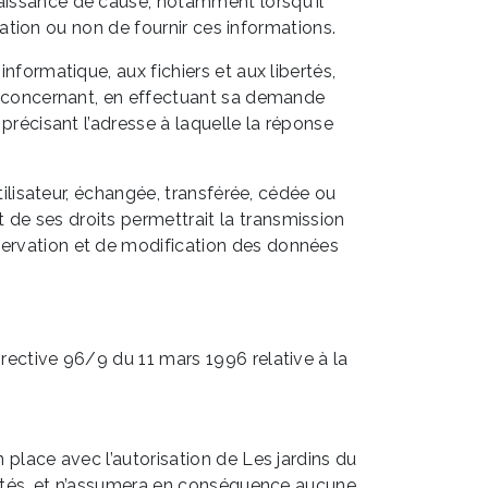
nnaissance de cause, notamment lorsqu'il
gation ou non de fournir ces informations.
nformatique, aux fichiers et aux libertés,
 le concernant, en effectuant sa demande
 précisant l’adresse à laquelle la réponse
utilisateur, échangée, transférée, cédée ou
 de ses droits permettrait la transmission
nservation et de modification des données
irective 96/9 du 11 mars 1996 relative à la
 place avec l’autorisation de Les jardins du
visités, et n’assumera en conséquence aucune