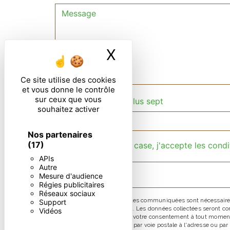
X
Masquer le ban
Ce site utilise des cookies
et vous donne le contrôle
sur ceux que vous
Combien font huit plus sept
souhaitez activer
Nos partenaires
(17)
En cochant cette case, j'accepte les condi
APIs
Autre
Mesure d'audience
Régies publicitaires
Réseaux sociaux
** Les données personnelles communiquées sont nécessaires au
Support
répondre à votre message. Les données collectées seront comm
Vidéos
d’opposition, de retrait de votre consentement à tout moment
pouvez exercer ces droits par voie postale à l'adresse ou pa