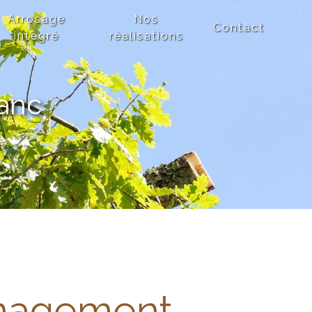
Arrosage
Nos
Contact
intégré
réalisations
anc
agement