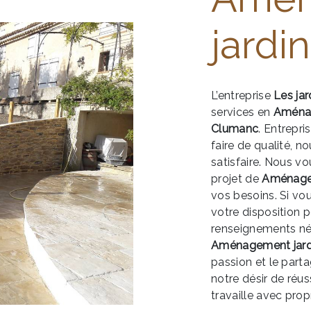
jardi
L’entreprise
Les ja
services en
Aménag
Clumanc
. Entrepri
faire de qualité, 
satisfaire. Nous 
projet de
Aménage
vos besoins. Si vo
votre disposition 
renseignements néc
Aménagement jard
passion et le part
notre désir de réus
travaille avec propr