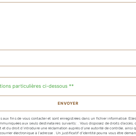
deau des cookies
tions particulières ci-dessous **
ENVOYER
x fins de vous contacter et sont enregistrées dans un fichier informatisé. Elles 
uniquées aux seuls destinataires suivants: . Vous disposez de droits d’accès, de r
 et du droit d’introduire une réclamation auprès d’une autorité de contrôle, ainsi
r courrier électronique à l'adresse . Un justificatif d'identité pourra vous être d