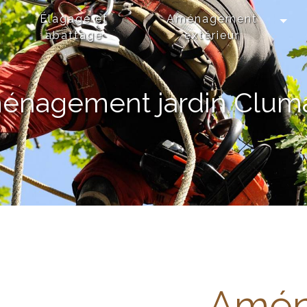
Élagage et
Aménagement
abattage
extérieur
énagement jardin Clum
Amén