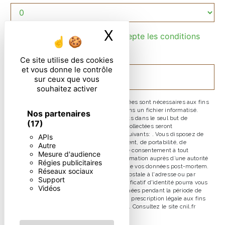
X
Masquer le ban
En cochant cette case, j'accepte les conditions
particulières ci-dessous **
Ce site utilise des cookies
et vous donne le contrôle
ENVOYER
sur ceux que vous
souhaitez activer
** Les données personnelles communiquées sont nécessaires aux fins
de vous contacter et sont enregistrées dans un fichier informatisé.
Nos partenaires
Elles sont destinées à et ses sous-traitants dans le seul but de
(17)
répondre à votre message. Les données collectées seront
communiquées aux seuls destinataires suivants: . Vous disposez de
APIs
droits d’accès, de rectification, d’effacement, de portabilité, de
Autre
limitation, d’opposition, de retrait de votre consentement à tout
Mesure d'audience
moment et du droit d’introduire une réclamation auprès d’une autorité
Régies publicitaires
de contrôle, ainsi que d’organiser le sort de vos données post-mortem.
Réseaux sociaux
Vous pouvez exercer ces droits par voie postale à l'adresse ou par
Support
courrier électronique à l'adresse . Un justificatif d'identité pourra vous
Vidéos
être demandé. Nous conservons vos données pendant la période de
prise de contact puis pendant la durée de prescription légale aux fins
probatoires et de gestion des contentieux. Consultez le site cnil.fr
pour plus d’informations sur vos droits.