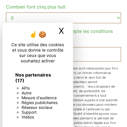
Combien font cinq plus huit
X
Masquer le ban
En cochant cette case, j'accepte les conditions
particulières ci-dessous **
Ce site utilise des cookies
et vous donne le contrôle
ENVOYER
sur ceux que vous
souhaitez activer
** Les données personnelles communiquées sont nécessaires aux fins
de vous contacter et sont enregistrées dans un fichier informatisé.
Nos partenaires
Elles sont destinées à et ses sous-traitants dans le seul but de
(17)
répondre à votre message. Les données collectées seront
communiquées aux seuls destinataires suivants: . Vous disposez de
APIs
droits d’accès, de rectification, d’effacement, de portabilité, de
Autre
limitation, d’opposition, de retrait de votre consentement à tout
Mesure d'audience
moment et du droit d’introduire une réclamation auprès d’une autorité
Régies publicitaires
de contrôle, ainsi que d’organiser le sort de vos données post-mortem.
Réseaux sociaux
Vous pouvez exercer ces droits par voie postale à l'adresse ou par
Support
courrier électronique à l'adresse . Un justificatif d'identité pourra vous
Vidéos
être demandé. Nous conservons vos données pendant la période de
prise de contact puis pendant la durée de prescription légale aux fins