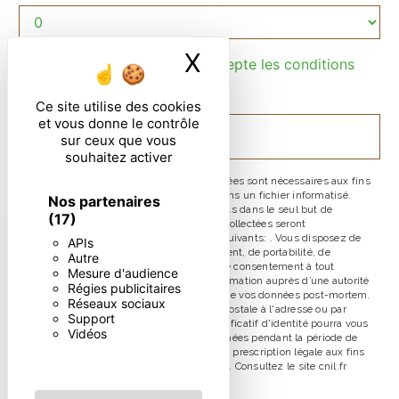
X
Masquer le ban
En cochant cette case, j'accepte les conditions
particulières ci-dessous **
Ce site utilise des cookies
et vous donne le contrôle
ENVOYER
sur ceux que vous
souhaitez activer
** Les données personnelles communiquées sont nécessaires aux fins
de vous contacter et sont enregistrées dans un fichier informatisé.
Nos partenaires
Elles sont destinées à et ses sous-traitants dans le seul but de
(17)
répondre à votre message. Les données collectées seront
communiquées aux seuls destinataires suivants: . Vous disposez de
APIs
droits d’accès, de rectification, d’effacement, de portabilité, de
Autre
limitation, d’opposition, de retrait de votre consentement à tout
Mesure d'audience
moment et du droit d’introduire une réclamation auprès d’une autorité
Régies publicitaires
de contrôle, ainsi que d’organiser le sort de vos données post-mortem.
Réseaux sociaux
Vous pouvez exercer ces droits par voie postale à l'adresse ou par
Support
courrier électronique à l'adresse . Un justificatif d'identité pourra vous
Vidéos
être demandé. Nous conservons vos données pendant la période de
prise de contact puis pendant la durée de prescription légale aux fins
probatoires et de gestion des contentieux. Consultez le site cnil.fr
pour plus d’informations sur vos droits.